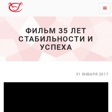
Toggl
Фильм
naviga
35
лет
ФИЛЬМ 35 ЛЕТ
стабильности
и
СТАБИЛЬНОСТИ И
успеха
-
УСПЕХА
начало
31 ЯНВАРЯ 2017