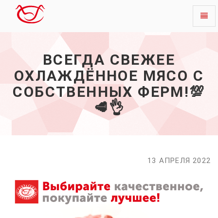
Toggl
Всегда
naviga
свежее
охлаждённое
ВСЕГДА СВЕЖЕЕ
мясо
с
ОХЛАЖДЁННОЕ МЯСО С
собственных
ферм!
СОБСТВЕННЫХ ФЕРМ!💯
💯
🥩👌
🥩
👌
-
начало
13 АПРЕЛЯ 2022