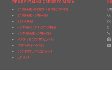
ПРОДУКТЫ ИЗ СВЕЖЕГО МЯСА
К
СХ
ВАРЁНЫЕ ИЗДЕЛИЯ В ОБОЛОЧКЕ
66
ВАРЁНЫЕ КОЛБАСЫ
по
ВЕТЧИНЫ
+
КОПЧЁНОСТИ КУСКОВЫЕ
КОПЧЁНЫЕ КОЛБАСЫ
МЯСНЫЕ СУБПРОДУКТЫ
ПОЛУФАБРИКАТЫ
СОСИСКИ, САРДЕЛЬКИ
ШПИКИ
кооператив «Усольский свинокомплекс»