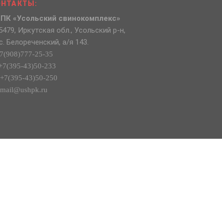
ОНТАКТЫ:
ПК «Усольский свинокомплекс»
5479, Иркутская обл., Усольский р-н,
с. Белореченский, а/я 143.
7(908)777-25-35
+7(395-43)50-233
+7(395-43)50-250
mail@ushpk.ru
Template by
Bootstrapious
. Ported to
Hugo
by
DevCows