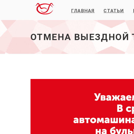
ГЛАВНАЯ
СТАТЬИ
Отмена
выездной
торговли
на
ОТМЕНА ВЫЕЗДНОЙ 
бульваре
Постышева
-
начало