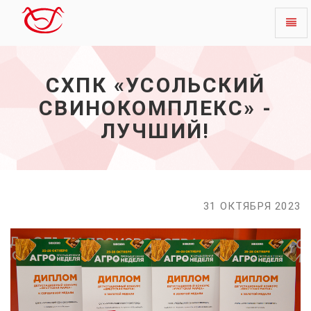
Toggl
СХПК
naviga
«Усольский
свинокомплекс»
СХПК «УСОЛЬСКИЙ
-
лучший!
СВИНОКОМПЛЕКС» -
-
начало
ЛУЧШИЙ!
31 ОКТЯБРЯ 2023