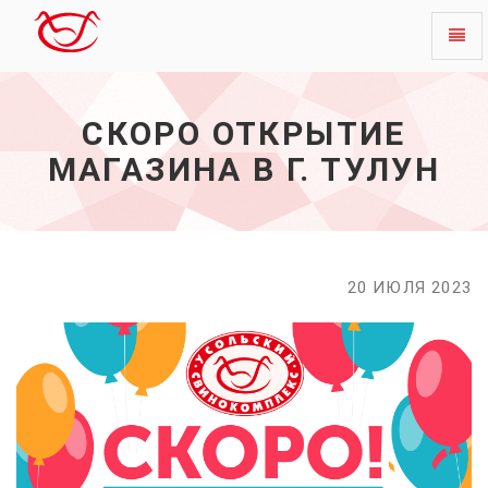
Toggl
Скоро
naviga
открытие
магазина
СКОРО ОТКРЫТИЕ
в
г.
МАГАЗИНА В Г. ТУЛУН
Тулун
-
начало
20 ИЮЛЯ 2023