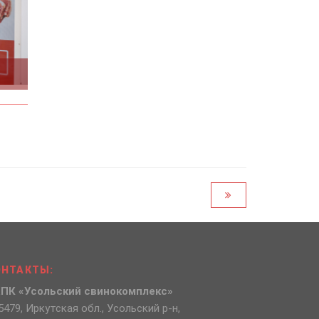
ОНТАКТЫ:
ПК «Усольский свинокомплекс»
5479, Иркутская обл., Усольский р-н,