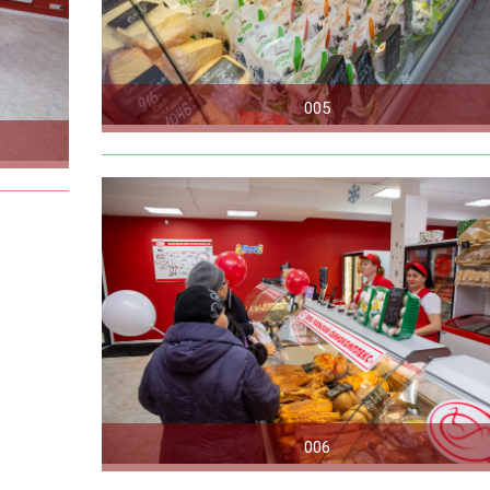
005
006