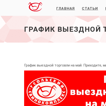
ГЛАВНАЯ
СТАТЬИ
График
выездной
торговли
на
ГРАФИК ВЫЕЗДНОЙ Т
май
2025
г.
-
начало
График выездной торговли на май. Приходите, м