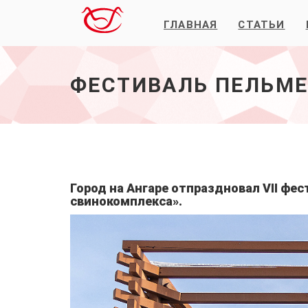
ГЛАВНАЯ
СТАТЬИ
Фестиваль
пельменей
в
Свирске
ФЕСТИВАЛЬ ПЕЛЬМЕН
2026
-
начало
Город на Ангаре отпраздновал VII фе
свинокомплекса».