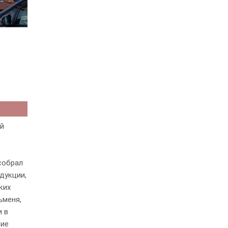
ей
собрал
дукции,
ких
ьменя,
и в
тие