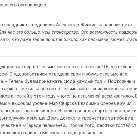
жало его организацию.
о праздника, - поделился Александр Жилкин, начальник цеха
Для нас это больше, чем спонсорство. Это возможность поддер
ать, что даже такое простое блюдо, как пельмень, может стат
укции партнёра. «Пельмешки просто отличные! Очень вкусно,
сом. С удовольствием отведала свои любимые пельмени с
ка. - Теперь будем приезжать сюда каждый год!». Постоянный
о также отметил качество: «Пельмешки от свинокомплекса мо
ков и гостей в этом году много, но пельменей всем хватило». 
амом высоком уровне. Мэр Свирска Владимир Орноев вручил
 благодарственное письмо. В свою очередь, партнёр поощрил и
зы получили команда Дома детского творчества за победу в
участие в «Параде пельменей». Кроме того, десятки гостей с
Усольского свинокомплекса» в ходе розыгрыша.