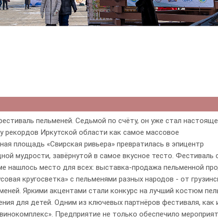
естиваль пельменей. Седьмой по счёту, он уже стал настоящ
гу рекордов Иркутской области как самое массовое
ная площадь «Свирская ривьера» превратилась в эпицентр
дной мудрости, завёрнутой в самое вкусное тесто. Фестиваль 
мме нашлось место для всех: выставка-продажа пельменной про
усовая кругосветка» с пельменями разных народов - от грузинс
ьменей. Яркими акцентами стали конкурс на лучший костюм пел
ния для детей. Одним из ключевых партнёров фестиваля, как 
винокомплекс». Предприятие не только обеспечило мероприя