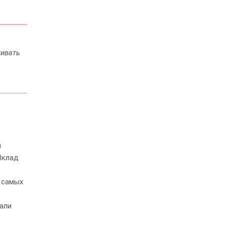
живать
ь
и
Вклад
 самых
тали