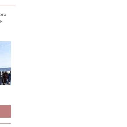
ого
 и