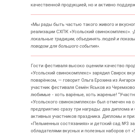
качественной продукцией, но и активно поддер
«Мы рады быть частью такого живого и вкусног
реализации СХПК «Усольский свинокомплекс».
-
локальные традиции, объединять людей и показыв
поводом для большого события».
Гости фестиваля высоко оценили качество прод
«Усольский свинокомплекс» зарядил Свирск вку
поварёнком, — говорит Ольга Ерохина из Ангарс
участник фестиваля Семён Яськов из Черемхов
любимые - хоть варёные, хоть жареные! “Участни
«Усольского свинокомплекса» был отмечен на с
предприятию сразу три награды: два диплома и
активных участников праздника. Дипломы и при
«Пельменных состязаниях» и детский сад №3 за 
обладателями вкусных и полезных наборов от «