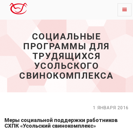
Toggl
Социальные
naviga
программы
для
СОЦИАЛЬНЫЕ
трудящихся
Усольского
ПРОГРАММЫ ДЛЯ
свинокомплекса
-
ТРУДЯЩИХСЯ
начало
УСОЛЬСКОГО
СВИНОКОМПЛЕКСА
1 ЯНВАРЯ 2016
Меры социальной поддержки работников
СХПК «Усольский свинокомплекс»