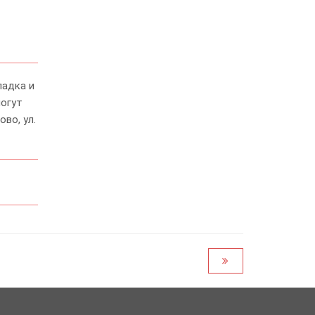
ладка и
могут
во, ул.