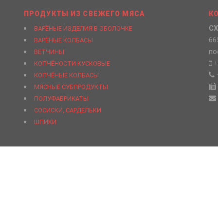
ПРОДУКТЫ ИЗ СВЕЖЕГО МЯСА
К
СХ
ВАРЁНЫЕ ИЗДЕЛИЯ В ОБОЛОЧКЕ
66
ВАРЁНЫЕ КОЛБАСЫ
по
ВЕТЧИНЫ
+
КОПЧЁНОСТИ КУСКОВЫЕ
КОПЧЁНЫЕ КОЛБАСЫ
МЯСНЫЕ СУБПРОДУКТЫ
ПОЛУФАБРИКАТЫ
СОСИСКИ, САРДЕЛЬКИ
ШПИКИ
кооператив «Усольский свинокомплекс»