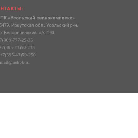
ОНТАКТЫ:
ПК «Усольский свинокомплекс»
5479, Иркутская обл., Усольский р-н,
с. Белореченский, а/я 143.
7(908)777-25-35
+7(395-43)50-233
+7(395-43)50-250
mail@ushpk.ru
Template by
Bootstrapious
. Ported to
Hugo
by
DevCows