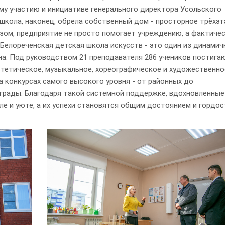
ому участию и инициативе генерального директора Усольского
школа, наконец, обрела собственный дом - просторное трёхэ
разом, предприятие не просто помогает учреждению, а фактиче
 Белореченская детская школа искусств - это один из динамич
а. Под руководством 21 преподавателя 286 учеников постига
стетическое, музыкальное, хореографическое и художественно
а конкурсах самого высокого уровня - от районных до
грады. Благодаря такой системной поддержке, вдохновленные
ле и уюте, а их успехи становятся общим достоянием и гордо