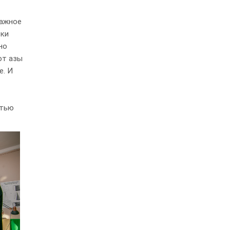
тажное
ски
но
ют азы
е. И
стью