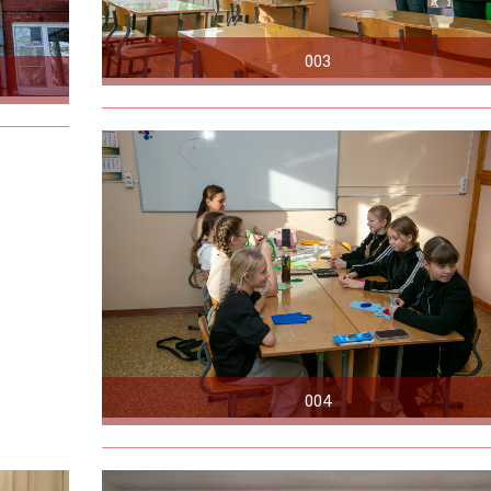
003
004