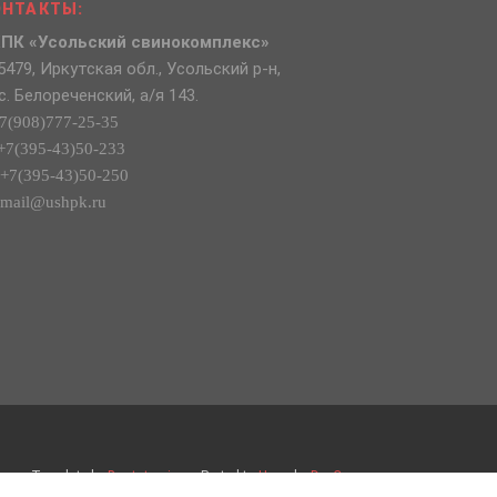
ОНТАКТЫ:
ПК «Усольский свинокомплекс»
5479, Иркутская обл., Усольский р-н,
с. Белореченский, а/я 143.
7(908)777-25-35
+7(395-43)50-233
+7(395-43)50-250
mail@ushpk.ru
Template by
Bootstrapious
. Ported to
Hugo
by
DevCows