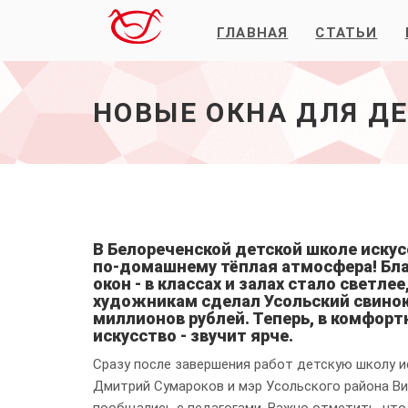
ГЛАВНАЯ
СТАТЬИ
Новые
окна
для
детской
НОВЫЕ ОКНА ДЛЯ Д
школы
искусств
-
начало
В Белореченской детской школе искус
по-домашнему тёплая атмосфера! Бла
окон - в классах и залах стало светл
художникам сделал Усольский свинок
миллионов рублей. Теперь, в комфорт
искусство - звучит ярче.
Сразу после завершения работ детскую школу 
Дмитрий Сумароков и мэр Усольского района Ви