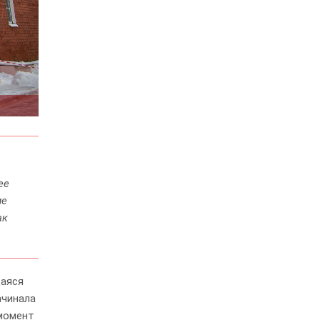
ее
ие
ак
щаяся
ачинала
 момент