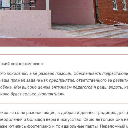
ский свинокомплекс»:
дого поколения, а не разовая помощь. Обеспечивать подрастающ
наша прямая задача как предприятия, ответственного за развит
осёлка. Мы высоко ценим энтузиазм педагогов и рады видеть, к
оле будет только укрепляться».
са - это не разовая акция, а добрая и давняя традиция, для
реодолений и большой веры в искусство. Свою летопись она н
этаже ютились фортепиано и три школьные парты. Переломный